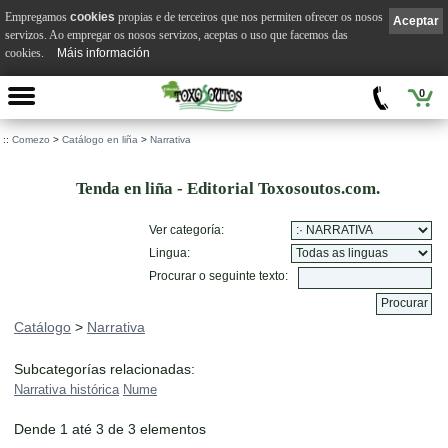
Empregamos
cookies
propias e de terceiros que nos permiten ofrecer os nosos
Aceptar
servizos. Ao empregar os nosos servizos, aceptas o uso que facemos das
cookies.
Máis información
0
::
Comezo
>
Catálogo en liña
>
Narrativa
Tenda en liña - Editorial Toxosoutos.com.
Ver categoría:
Lingua:
Procurar o seguinte texto:
Catálogo
>
Narrativa
Subcategorías relacionadas:
Narrativa histórica
Nume
Dende 1 até 3 de 3 elementos