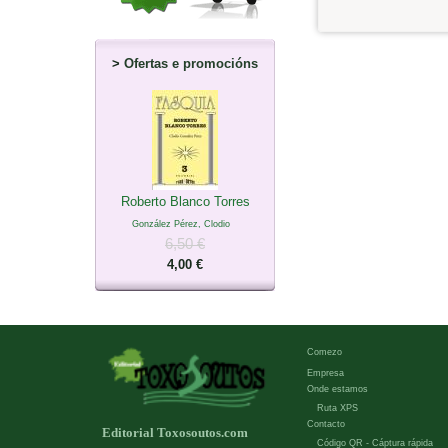
>
Ofertas e promocións
Roberto Blanco Torres
González Pérez, Clodio
6,50 €
4,00 €
Comezo
Empresa
Onde estamos
Ruta XPS
Contacto
Editorial Toxosoutos.com
Código QR - Cáptura rápida