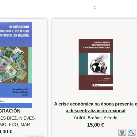
1
A crise económica na época presente 
a descentralización rexional
IGRACIÓN
Autor:
Brañas, Alfredo
ES DIEZ, NIEVES.
MOLEDO, MAR
15,00 €
9,00 €