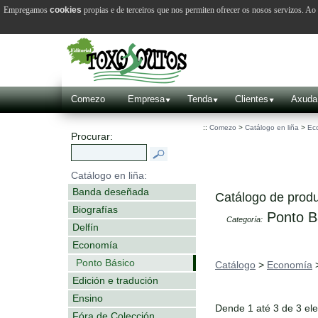
Empregamos
cookies
propias e de terceiros que nos permiten ofrecer os nosos servizos. A
Comezo
Empresa
Tenda
Clientes
Axuda
::
Comezo
>
Catálogo en liña
>
Ec
Procurar:
Catálogo en liña:
Banda deseñada
Catálogo de produ
Biografías
Ponto B
Categoría:
Delfín
Economía
Ponto Básico
Catálogo
>
Economía
Edición e tradución
Ensino
Dende 1 até 3 de 3 el
Fóra de Colección