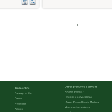
1
Outros productos e servizos
Tenda online
-
Queres publicar?
Catálogo en liña
-
Premios e convocatorias
Ofertas
-
Bases Premio Historia Medieval
Novedades
-
Próximos lanzamientos
Autores