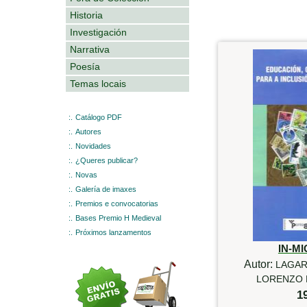
Historia
Investigación
Narrativa
Poesía
Temas locais
:.
Catálogo PDF
:.
Autores
:.
Novidades
:.
¿Queres publicar?
:.
Novas
:.
Galería de imaxes
:.
Premios e convocatorias
:.
Bases Premio H Medieval
:.
Próximos lanzamentos
IN-M
Autor:
LAGAR
LORENZO 
1