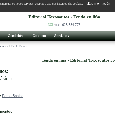
o empregar os nosos servizos, aceptas o uso que facemos das cookies.
Máis información
Editorial Toxosoutos - Tenda en liña
623 384 776
(+34)
Condicións
Contacto
Servizos
onomía
>
Ponto Básico
Tenda en liña - Editorial Toxosoutos.c
tos:
ásico
>
Ponto Básico
ementos