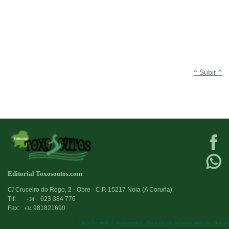
^ Subir ^
Editorial Toxosoutos.com
C/ Cruceiro do Rego, 2 - Obre - C.P. 15217 Noia (A Coruña)
Tlf:
623 384 776
+34
Fax:
981821690
+34
Deseño web:->
kantaronet - Deseño de páxinas web en Galicia