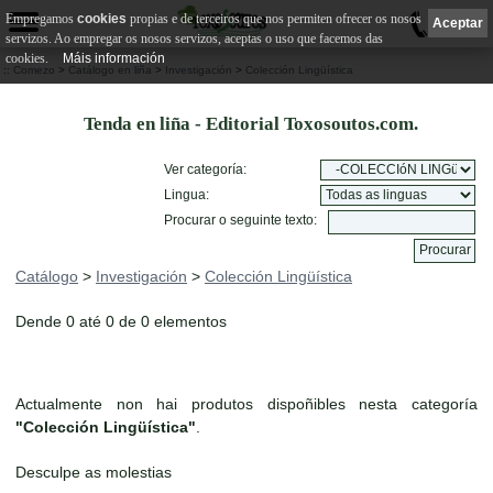
Empregamos
cookies
propias e de terceiros que nos permiten ofrecer os nosos
0
Aceptar
servizos. Ao empregar os nosos servizos, aceptas o uso que facemos das
cookies.
Máis información
::
Comezo
>
Catálogo en liña
>
Investigación
>
Colección Lingüística
Tenda en liña - Editorial Toxosoutos.com.
Ver categoría:
Lingua:
Procurar o seguinte texto:
Catálogo
>
Investigación
>
Colección Lingüística
Dende 0 até 0 de 0 elementos
Actualmente non hai produtos dispoñibles nesta categoría
"Colección Lingüística"
.
Desculpe as molestias