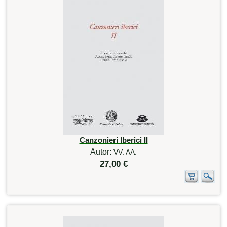
Canzonieri Iberici II
Autor:
VV. AA.
27,00 €