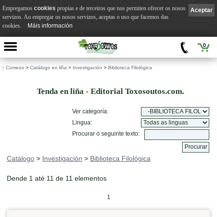
Empregamos
cookies
propias e de terceiros que nos permiten ofrecer os nosos
Aceptar
servizos. Ao empregar os nosos servizos, aceptas o uso que facemos das
cookies.
Máis información
0
::
Comezo
>
Catálogo en liña
>
Investigación
>
Biblioteca Filológica
Tenda en liña - Editorial Toxosoutos.com.
Ver categoría:
Lingua:
Procurar o seguinte texto:
Catálogo
>
Investigación
>
Biblioteca Filológica
Dende 1 até 11 de 11 elementos
1