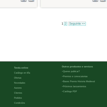
1
2
Seguinte >>
Outros productos e servizos
Tenda online
-
Queres publicar?
Catálogo en liña
-
Premios e convocatorias
Ofertas
-
Bases Premio Historia Medieval
Novedades
-
Próximos lanzamientos
Autores
-
Católogo PDF
Clientes
Pedidos
Condicións