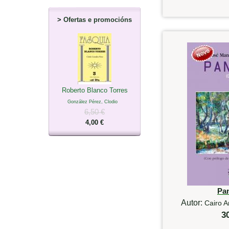
>
Ofertas e promocións
Roberto Blanco Torres
González Pérez, Clodio
6,50 €
4,00 €
Pa
Autor:
Cairo A
3