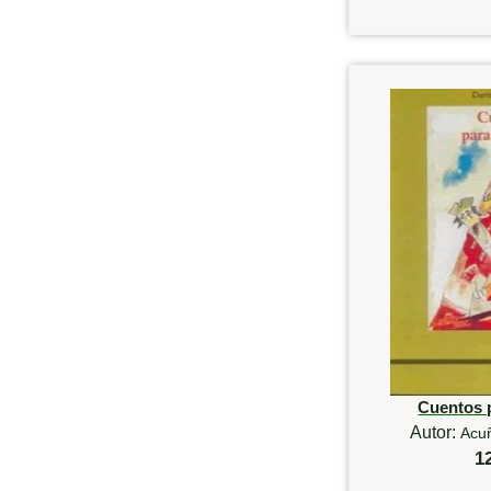
Cuentos 
Autor:
Acu
1