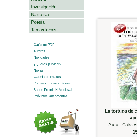
Investigación
Narrativa
Poesía
Temas locais
:.
Catálogo PDF
:.
Autores
:.
Novidades
:.
¿Queres publicar?
:.
Novas
:.
Galería de imaxes
:.
Premios e convocatorias
:.
Bases Premio H Medieval
:.
Próximos lanzamentos
La tortuga de c
ap
Autor:
Cairo A
1