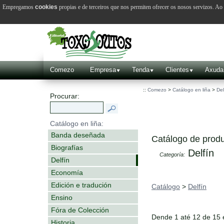
Empregamos
cookies
propias e de terceiros que nos permiten ofrecer os nosos servizos. A
Comezo
Empresa
Tenda
Clientes
Axuda
::
Comezo
>
Catálogo en liña
>
Del
Procurar:
Catálogo en liña:
Banda deseñada
Catálogo de produ
Biografías
Delfín
Categoría:
Delfín
Economía
Edición e tradución
Catálogo
>
Delfín
Ensino
Fóra de Colección
Dende 1 até 12 de 15
Historia