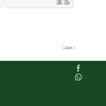
^ Subir ^