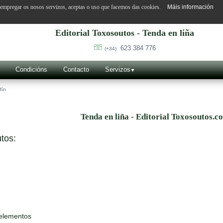
o empregar os nosos servizos, aceptas o uso que facemos das cookies.
Máis información
Editorial Toxosoutos - Tenda en liña
623 384 776
(+34)
Condicións
Contacto
Servizos
fín
Tenda en liña - Editorial Toxosoutos.c
tos:
 elementos