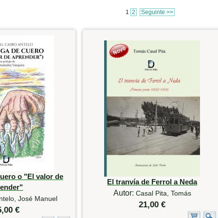
1
2
Seguinte >>
uero o "El valor de
El tranvía de Ferrol a Neda
render"
Autor:
Casal Pita, Tomás
ntelo, José Manuel
21,00 €
5,00 €