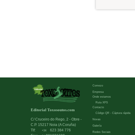
Comezo
Empresa
Onde estamos
Ruta XPS
Contacto
Editorial Toxosoutos.com
Código QR - Cáptura rápida
C/ Cruceiro do Rego, 2 - Obre -
Novas
C.P. 15217 Noia (A Coruña)
Galería
Tlf:
623 384 776
+34
Redes Sociais