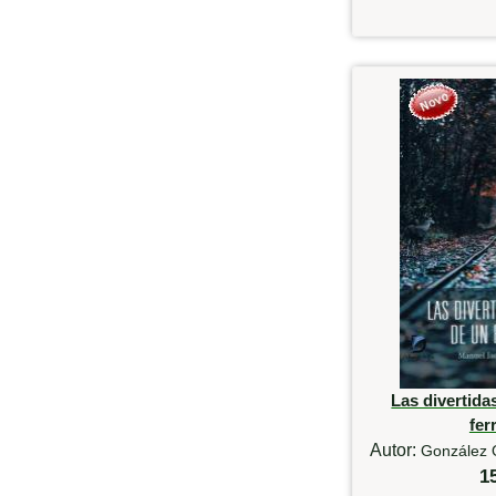
Las divertid
fer
Autor:
González 
1