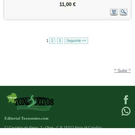
11,00 €
1
2
3
Seguinte >>
^ Subir ^
Editorial Toxosoutos.com
C/ Cruceiro do Rego, 2 - Obre - C.P. 15217 Noia (A Coruña)
Tlf:
623 384 776
+34