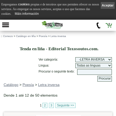
Empregamos
cookies
propias e de terceiros que nos permiten ofrecer os nosos
Aceptar
servizos. Ao empregar os nosos servizos, aceptas o uso que facemos das
cookies.
Máis información
0
::
Comezo
>
Catálogo en liña
>
Poesía
>
Letra inversa
Tenda en liña - Editorial Toxosoutos.com.
Ver categoría:
Lingua:
Procurar o seguinte texto:
Catálogo
>
Poesía
>
Letra inversa
Dende 1 até 12 de 50 elementos
1
2
3
Seguinte >>