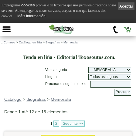
Empregamos
cookies
propias e de terceiros que nos permiten ofrecer os nosos
Aceptar
servizos. Ao empregar os nosos servizos, aceptas o uso que facemos das
cookies.
Máis información
0
::
Comezo
>
Catálogo en liña
>
Biografías
>
Memoralia
Tenda en liña - Editorial Toxosoutos.com.
Ver categoría:
Lingua:
Procurar o seguinte texto:
Catálogo
>
Biografías
>
Memoralia
Dende 1 até 12 de 15 elementos
1
2
Seguinte >>