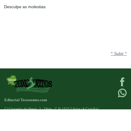
Desculpe as molestias
^ Subir ^
Editorial Toxosoutos.com
C/ Cruceiro do Rego, 2 - Obre - C.P. 15217 Noia (A Coruña)
Tlf:
623 384 776
+34
Fax:
981821690
+34
Deseño web:->
kantaronet - Deseño de páxinas web en Galicia