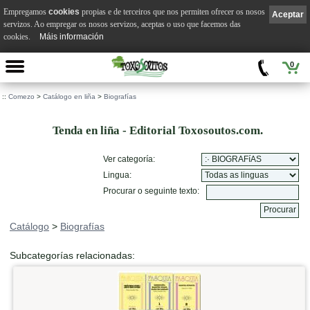
Empregamos
cookies
propias e de terceiros que nos permiten ofrecer os nosos
Aceptar
servizos. Ao empregar os nosos servizos, aceptas o uso que facemos das
cookies.
Máis información
0
::
Comezo
>
Catálogo en liña
>
Biografías
Tenda en liña - Editorial Toxosoutos.com.
Ver categoría:
Lingua:
Procurar o seguinte texto:
Catálogo
>
Biografías
Subcategorías relacionadas: