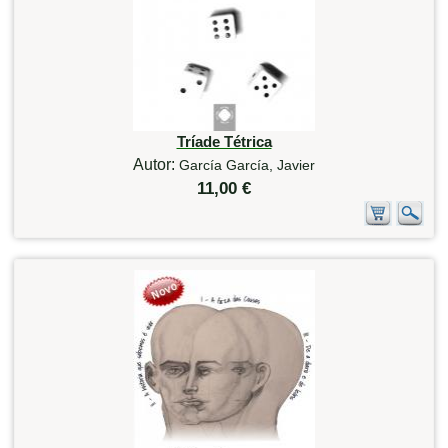
Tríade Tétrica
Autor:
García García, Javier
11,00 €