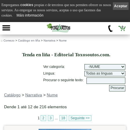
Empregamos
cookies
propias e de terceiros que nos permiten ofrecer os nosos
Aceptar
servizos. Ao empregar os nosos servizos, aceptas o uso que facemos das
cookies.
Máis información
0
::
Comezo
>
Catálogo en liña
>
Narrativa
>
Nume
Tenda en liña - Editorial Toxosoutos.com.
Ver categoría:
Lingua:
Procurar o seguinte texto:
Catálogo
>
Narrativa
>
Nume
Dende 1 até 12 de 216 elementos
1
2
3
...
18
Seguinte >>