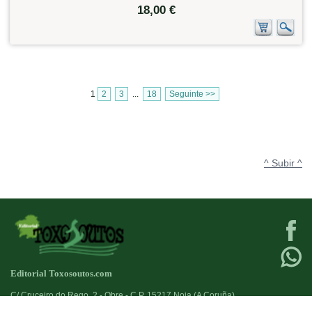
18,00 €
1
2
3
...
18
Seguinte >>
^ Subir ^
Editorial Toxosoutos.com
C/ Cruceiro do Rego, 2 - Obre - C.P. 15217 Noia (A Coruña)
Tlf:
623 384 776
+34