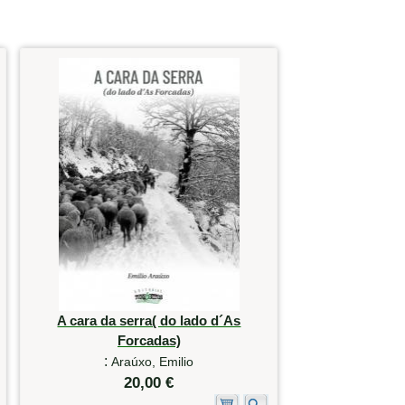
A cara da serra( do lado d´As
Forcadas)
:
Araúxo, Emilio
20,00 €