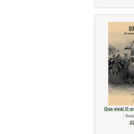
Que viva( O e
:
Araú
2