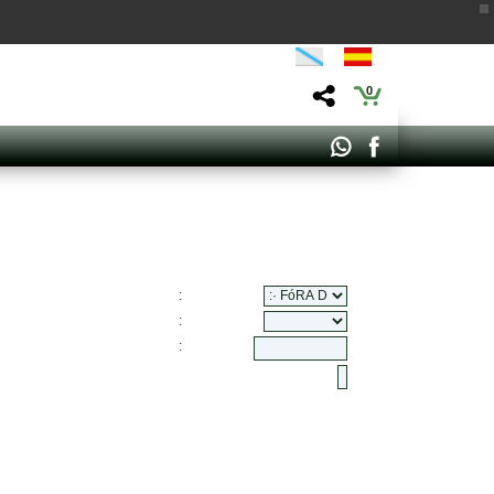
0
:
:
: