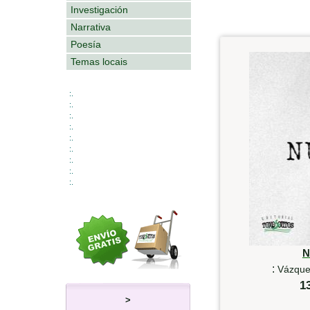
Investigación
Narrativa
Poesía
Temas locais
:.
:.
:.
:.
:.
:.
:.
:.
:.
N
:
Vázquez
1
>