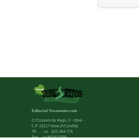
Editorial Toxosoutos.com
C/ Cruceiro do Rego, 2 - Obre -
C.P. 15217 Noia (A Coruña)
Tlf:
623 384 776
+34
Fax:
981821690
+34