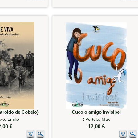
ntroido de Cobelo)
Cuco o amigo invisibel
:
xo, Emilio
Portela, Max
2,00 €
12,00 €