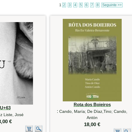
1
2
3
4
5
6
7
8
Seguinte >>
Rota dos Boieiros
U+63
:
Cando, María; De Díaz,Tino; Cando,
 Liste, José
Antón
3,00 €
18,00 €