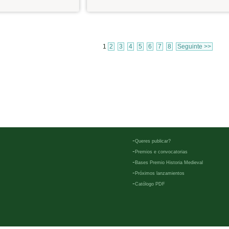
1
2
3
4
5
6
7
8
Seguinte >>
-
Queres publicar?
-
Premios e convocatorias
-
Bases Premio Historia Medieval
-
Próximos lanzamientos
-
Católogo PDF