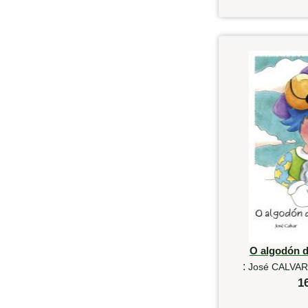
O algodón 
:
José CALVAR
1