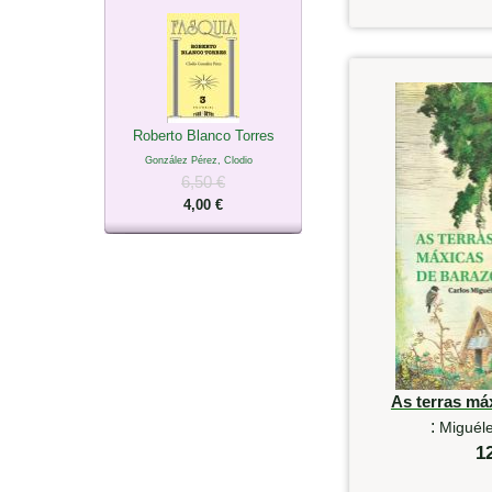
Roberto Blanco Torres
González Pérez, Clodio
6,50 €
4,00 €
As terras má
:
Miguéle
1