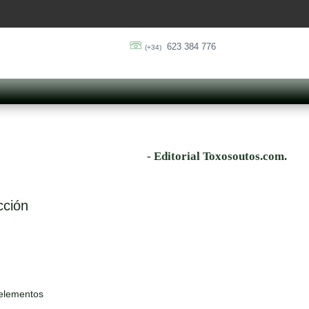
623 384 776
(+34)
- Editorial Toxosoutos.com.
cción
 elementos