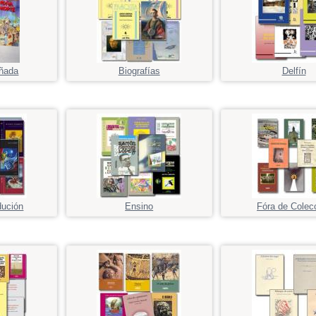
ñada
Biografías
Delfín
dución
Ensino
Fóra de Colec