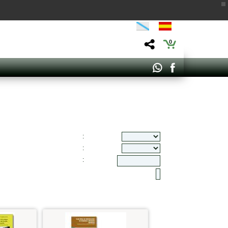
0
:
:
: