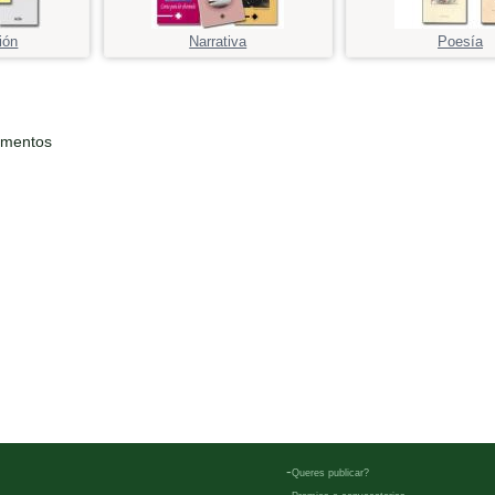
ión
Narrativa
Poesía
ementos
-
Queres publicar?
-