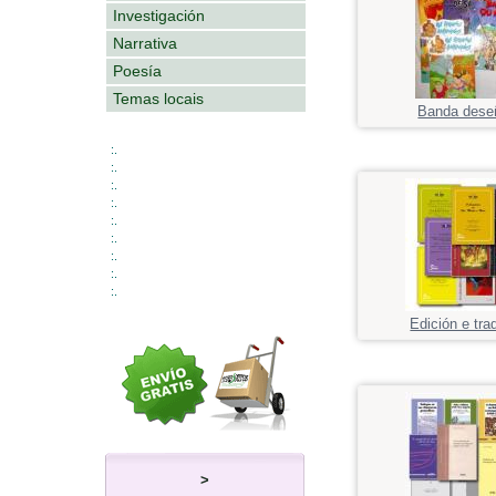
Investigación
Narrativa
Poesía
Temas locais
Banda dese
:.
:.
:.
:.
:.
:.
:.
:.
:.
Edición e tra
>