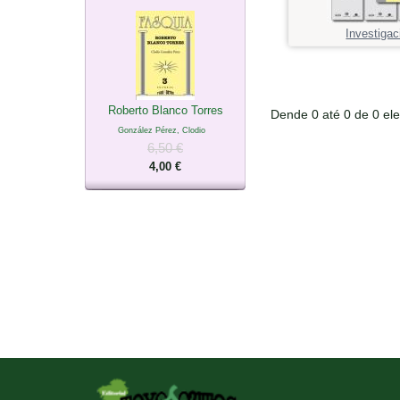
Investigac
Roberto Blanco Torres
Dende 0 até 0 de 0 el
González Pérez, Clodio
6,50 €
4,00 €