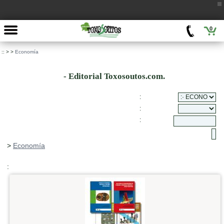
0
::
>
>
Economía
- Editorial Toxosoutos.com.
:
:
:
>
Economía
: