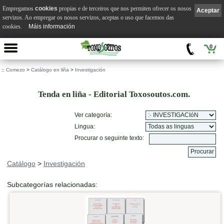
Empregamos
cookies
propias e de terceiros que nos permiten ofrecer os nosos
Aceptar
servizos. Ao empregar os nosos servizos, aceptas o uso que facemos das
cookies.
Máis información
0
::
Comezo
>
Catálogo en liña
>
Investigación
Tenda en liña - Editorial Toxosoutos.com.
Ver categoría:
Lingua:
Procurar o seguinte texto:
Catálogo
>
Investigación
Subcategorías relacionadas: