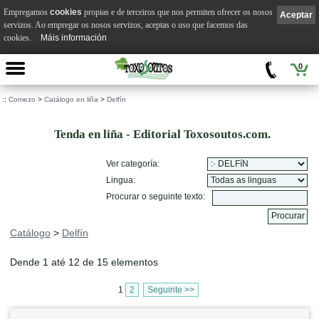
Empregamos
cookies
propias e de terceiros que nos permiten ofrecer os nosos
Aceptar
servizos. Ao empregar os nosos servizos, aceptas o uso que facemos das
cookies.
Máis información
0
::
Comezo
>
Catálogo en liña
>
Delfín
Tenda en liña - Editorial Toxosoutos.com.
Ver categoría:
Lingua:
Procurar o seguinte texto:
Catálogo
>
Delfín
Dende 1 até 12 de 15 elementos
1
2
Seguinte >>