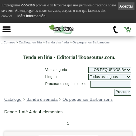
Empregamos
cookies
propias e de terceiros que nos permiten ofrecer os nosos
Aceptar
servizos. Ao empregar os nosos servizos, aceptas o uso que facemos das
cookies.
Máis información
0
::
Comezo
>
Catálogo en liña
>
Banda diseñada
>
Os pequenos Barbanzóns
Tenda en liña - Editorial Toxosoutos.com.
Ver categoría:
Lingua:
Procurar o seguinte texto:
Catálogo
>
Banda diseñada
>
Os pequenos Barbanzóns
Dende 1 até 4 de 4 elementos
1