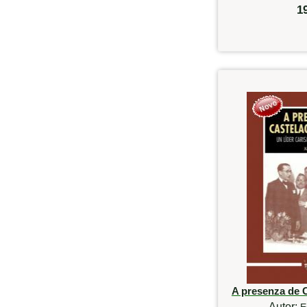
1
A presenza de 
Autor:
E