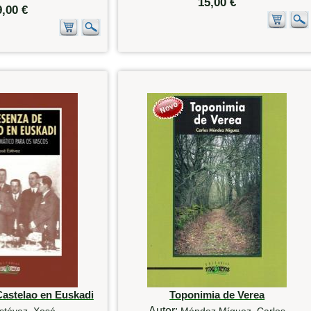
15,00 €
9,00 €
Castelao en Euskadi
Toponimia de Verea
Autor:
stévez, Xosé
Méndez Míguez, Carlos