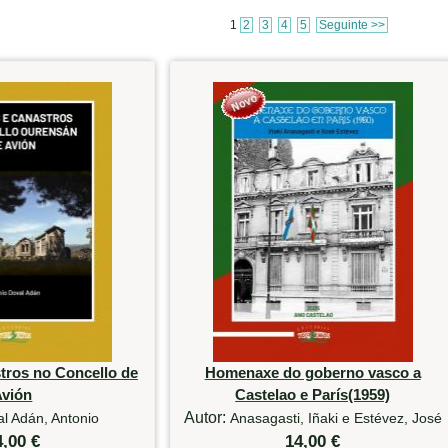
1
2
3
4
5
Seguinte >>
tros no Concello de
Homenaxe do goberno vasco a
Avión
Castelao e París(1959)
Autor:
l Adán, Antonio
Anasagasti, Iñaki e Estévez, José
4,00 €
14,00 €