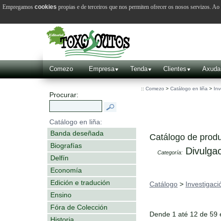
Empregamos
cookies
propias e de terceiros que nos permiten ofrecer os nosos servizos. A
Comezo
Empresa
Tenda
Clientes
Axuda
::
Comezo
>
Catálogo en liña
>
Inv
Procurar:
Catálogo en liña:
Banda deseñada
Catálogo de produ
Biografías
Divulgac
Categoría:
Delfín
Economía
Edición e tradución
Catálogo
>
Investigaci
Ensino
Fóra de Colección
Dende 1 até 12 de 59
Historia