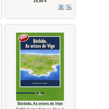
15,00 €
Búrbida. As orixes de Vigo
Autor:
Santos Estévez, Manuel