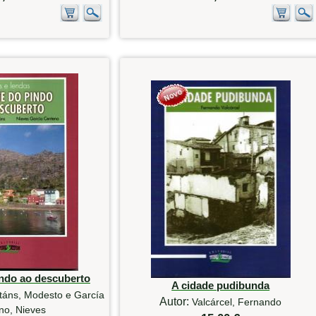
ndo ao descuberto
A cidade pudibunda
táns, Modesto e García
Autor:
Valcárcel, Fernando
no, Nieves