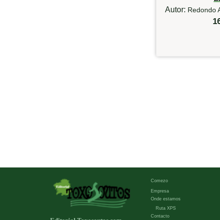
Autor:
Redondo A
1
Comezo
Empresa
Onde estamos
Ruta XPS
Contacto