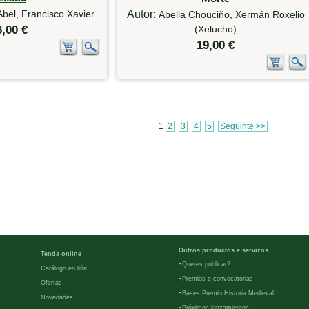
bel, Francisco Xavier
Autor:
Abella Chouciño, Xermán Roxelio
6,00 €
(Xelucho)
19,00 €
1
2
3
4
5
Seguinte >>
Outros productos e servizos
Tenda online
-
Queres publicar?
Catálogo en liña
-
Premios e convocatorias
Ofertas
-
Bases Premio Historia Medieval
Novedades
-
Próximos lanzamientos