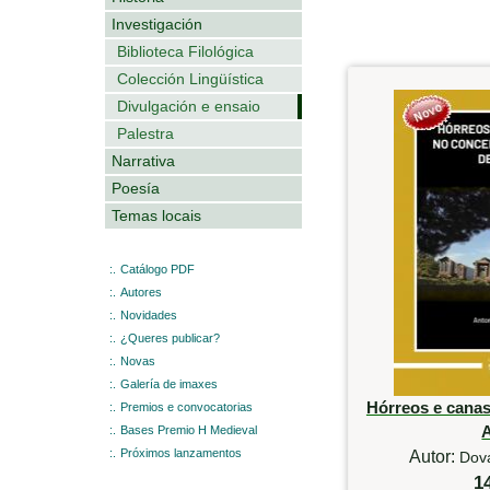
Investigación
Biblioteca Filológica
Colección Lingüística
Divulgación e ensaio
Palestra
Narrativa
Poesía
Temas locais
:.
Catálogo PDF
:.
Autores
:.
Novidades
:.
¿Queres publicar?
:.
Novas
:.
Galería de imaxes
Hórreos e canas
:.
Premios e convocatorias
:.
Bases Premio H Medieval
:.
Próximos lanzamentos
Autor:
Dova
1