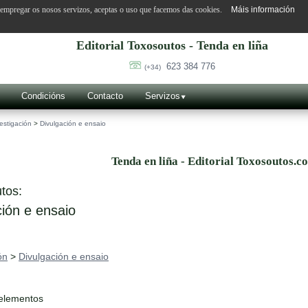
o empregar os nosos servizos, aceptas o uso que facemos das cookies.
Máis información
Editorial Toxosoutos - Tenda en liña
623 384 776
(+34)
Condicións
Contacto
Servizos
estigación
>
Divulgación e ensaio
Tenda en liña - Editorial Toxosoutos.c
tos:
ión e ensaio
ón
>
Divulgación e ensaio
 elementos