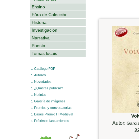
Ensino
Fóra de Colección
Historia
Investigación
Narrativa
Poesía
Temas locais
:.
Catálogo PDF
:.
Autores
:.
Novedades
:.
¿Quieres publicar?
:.
Noticias
:.
Galería de imágenes
:.
Premios y convocatorias
:.
Bases Premio H Medieval
Vol
:.
Próximos lanzamientos
Autor:
García
2