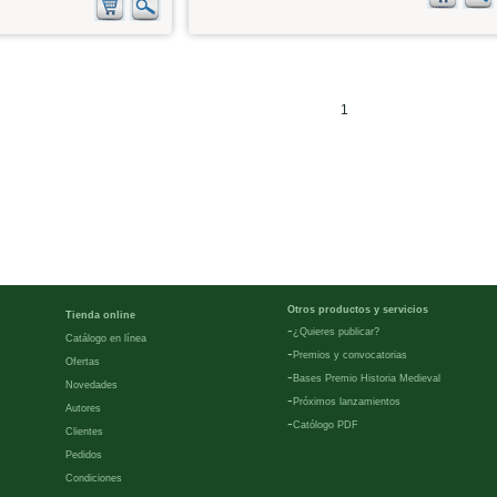
1
Otros productos y servicios
Tienda online
-
¿Quieres publicar?
Catálogo en línea
-
Premios y convocatorias
Ofertas
-
Bases Premio Historia Medieval
Novedades
-
Próximos lanzamientos
Autores
-
Católogo PDF
Clientes
Pedidos
Condiciones