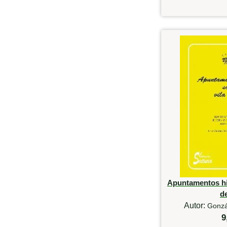
Apuntamentos his
d
Autor:
Gonzá
9