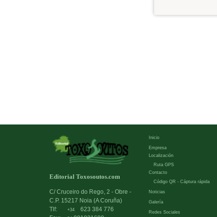
Inicio
Empresa
Localización
Ruta GPS
Contacto
Editorial Toxosoutos.com
Código QR - Cáptura rápida
C/ Cruceiro do Rego, 2 - Obre -
Noticias
C.P. 15217 Noia (A Coruña)
Galería
Tlf:
623 384 776
+34
Redes Sociales