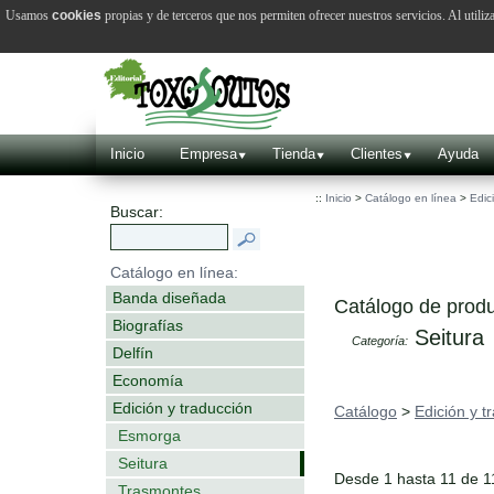
Usamos
cookies
propias y de terceros que nos permiten ofrecer nuestros servicios. Al utiliz
Inicio
Empresa
Tienda
Clientes
Ayuda
::
Inicio
>
Catálogo en línea
>
Edic
Buscar:
Catálogo en línea:
Banda diseñada
Catálogo de produ
Biografías
Seitura
Categoría:
Delfín
Economía
Edición y traducción
Catálogo
>
Edición y t
Esmorga
Seitura
Desde 1 hasta 11 de 1
Trasmontes