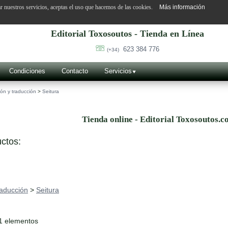
ar nuestros servicios, aceptas el uso que hacemos de las cookies.
Más información
Editorial Toxosoutos - Tienda en Línea
623 384 776
(+34)
Condiciones
Contacto
Servicios
ión y traducción
>
Seitura
Tienda online - Editorial Toxosoutos.c
ctos:
raducción
>
Seitura
1 elementos