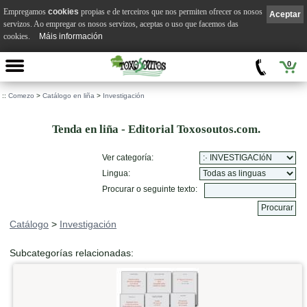
Empregamos
cookies
propias e de terceiros que nos permiten ofrecer os nosos
Aceptar
servizos. Ao empregar os nosos servizos, aceptas o uso que facemos das
cookies.
Máis información
0
::
Comezo
>
Catálogo en liña
>
Investigación
Tenda en liña - Editorial Toxosoutos.com.
Ver categoría:
Lingua:
Procurar o seguinte texto:
Catálogo
>
Investigación
Subcategorías relacionadas: