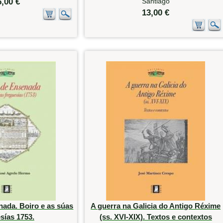
6,00 €
Santiago
13,00 €
nada. Boiro e as súas
A guerra na Galicia do Antigo Réxime
sías 1753.
(ss. XVI-XIX). Textos e contextos