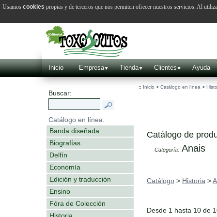
Usamos
cookies
propias y de terceros que nos permiten ofrecer nuestros servicios. Al utiliz
Inicio
Empresa
Tienda
Clientes
Ayuda
::
Inicio
>
Catálogo en línea
>
Histo
Buscar:
Catálogo en línea:
Banda diseñada
Catálogo de produ
Biografías
Anais
Categoría:
Delfín
Economía
Edición y traducción
Catálogo
>
Historia
>
A
Ensino
Fóra de Colección
Desde 1 hasta 10 de 
Historia