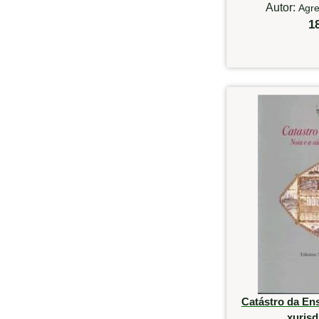
Autor:
Agre
1
Catástro da En
xurisd