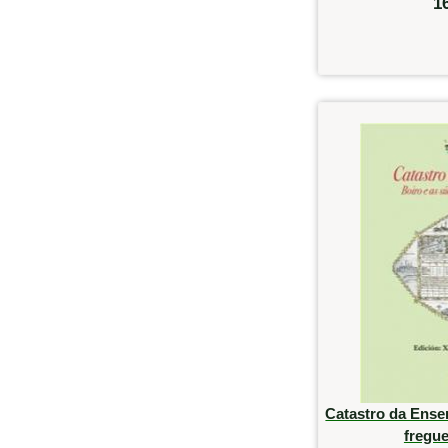
1
Catastro da Ense
fregue