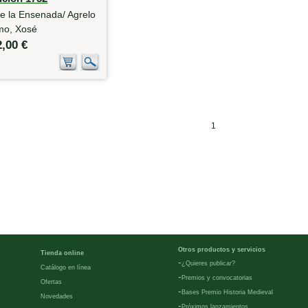
e la Ensenada/ Agrelo
mo, Xosé
2,00 €
1
Otros productos y servicios
Tienda online
-
¿Quieres publicar?
Catálogo en línea
-
Premios y convocatorias
Ofertas
-
Bases Premio Historia Medieval
Novedades
-
Próximos lanzamientos