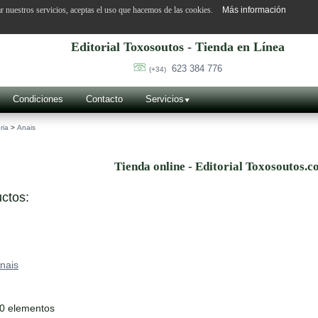
ar nuestros servicios, aceptas el uso que hacemos de las cookies.
Más información
Editorial Toxosoutos - Tienda en Línea
623 384 776
(+34)
Condiciones
Contacto
Servicios
ria
>
Anais
Tienda online - Editorial Toxosoutos.c
ctos:
nais
10 elementos