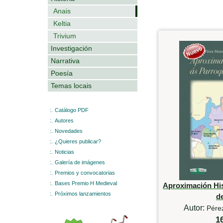
Anais
Keltia
Trivium
Investigación
Narrativa
Poesía
Temas locais
:.
Catálogo PDF
:.
Autores
:.
Novedades
:.
¿Quieres publicar?
:.
Noticias
:.
Galería de imágenes
:.
Premios y convocatorias
:.
Bases Premio H Medieval
Aproximación His
:.
Próximos lanzamientos
d
Autor:
Pére
1