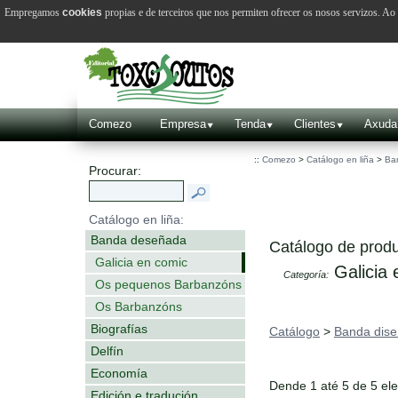
Empregamos
cookies
propias e de terceiros que nos permiten ofrecer os nosos servizos. A
Comezo
Empresa
Tenda
Clientes
Axuda
::
Comezo
>
Catálogo en liña
>
Ba
Procurar:
Catálogo en liña:
Banda deseñada
Catálogo de produ
Galicia en comic
Galicia 
Categoría:
Os pequenos Barbanzóns
Os Barbanzóns
Biografías
Catálogo
>
Banda dis
Delfín
Economía
Dende 1 até 5 de 5 el
Edición e tradución