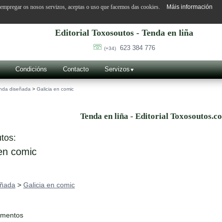
o empregar os nosos servizos, aceptas o uso que facemos das cookies.
Máis información
Editorial Toxosoutos - Tenda en liña
623 384 776
(+34)
Condicións
Contacto
Servizos
nda diseñada
>
Galicia en comic
Tenda en liña - Editorial Toxosoutos.c
tos:
en comic
eñada
>
Galicia en comic
ementos