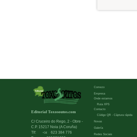
Comezo
Empresa
Onde estamos
Ruta XPS
Contacto
Editorial Toxosoutos.com
Código QR - Cáptura rápida
C/ Cruceiro do Rego, 2 - Obre -
Novas
C.P. 15217 Noia (A Coruña)
Galería
Tlf:
623 384 776
+34
Redes Sociais