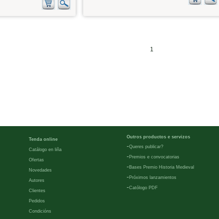
1
Outros productos e servizos
Tenda online
-
Queres publicar?
Catálogo en liña
-
Premios e convocatorias
Ofertas
-
Bases Premio Historia Medieval
Novedades
-
Próximos lanzamientos
Autores
-
Católogo PDF
Clientes
Pedidos
Condicións