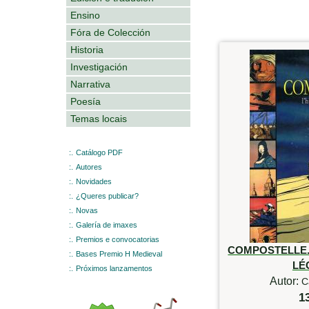
Ensino
Fóra de Colección
Historia
Investigación
Narrativa
Poesía
Temas locais
:.
Catálogo PDF
:.
Autores
:.
Novidades
:.
¿Queres publicar?
:.
Novas
:.
Galería de imaxes
:.
Premios e convocatorias
COMPOSTELLE. 
:.
Bases Premio H Medieval
LÉ
:.
Próximos lanzamentos
Autor:
C
1