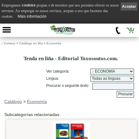
Empregamos
cookies
propias e de terceiros que nos permiten ofrecer os nosos
Aceptar
servizos. Ao empregar os nosos servizos, aceptas o uso que facemos das
cookies.
Máis información
0
::
Comezo
>
Catálogo en liña
>
Economía
Tenda en liña - Editorial Toxosoutos.com.
Ver categoría:
Lingua:
Procurar o seguinte texto:
Catálogo
>
Economía
Subcategorías relacionadas: