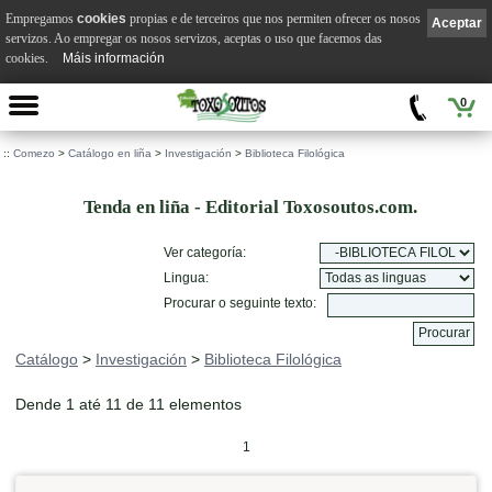
Empregamos
cookies
propias e de terceiros que nos permiten ofrecer os nosos
Aceptar
servizos. Ao empregar os nosos servizos, aceptas o uso que facemos das
cookies.
Máis información
0
::
Comezo
>
Catálogo en liña
>
Investigación
>
Biblioteca Filológica
Tenda en liña - Editorial Toxosoutos.com.
Ver categoría:
Lingua:
Procurar o seguinte texto:
Catálogo
>
Investigación
>
Biblioteca Filológica
Dende 1 até 11 de 11 elementos
1