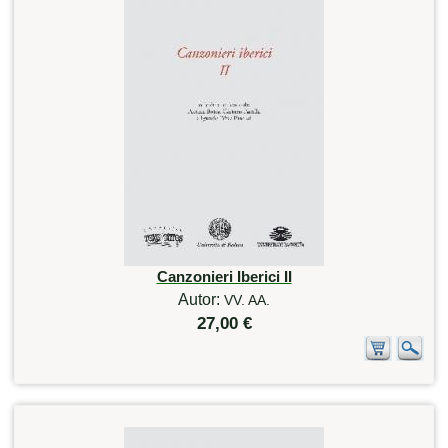
Canzonieri Iberici II
Autor:
VV. AA.
27,00 €