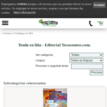
Empregamos
cookies
propias e de terceiros que nos permiten ofrecer os nosos
Aceptar
servizos. Ao empregar os nosos servizos, aceptas o uso que facemos das
cookies.
Máis información
0
::
Comezo
>
Catálogo en liña
Tenda en liña - Editorial Toxosoutos.com.
Ver categoría:
Lingua:
Procurar o seguinte texto:
Subcategorías relacionadas: