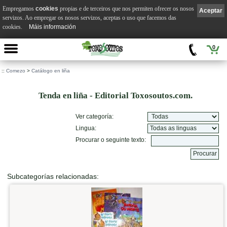
Empregamos
cookies
propias e de terceiros que nos permiten ofrecer os nosos
Aceptar
servizos. Ao empregar os nosos servizos, aceptas o uso que facemos das
cookies.
Máis información
0
::
Comezo
>
Catálogo en liña
Tenda en liña - Editorial Toxosoutos.com.
Ver categoría:
Lingua:
Procurar o seguinte texto:
Subcategorías relacionadas: