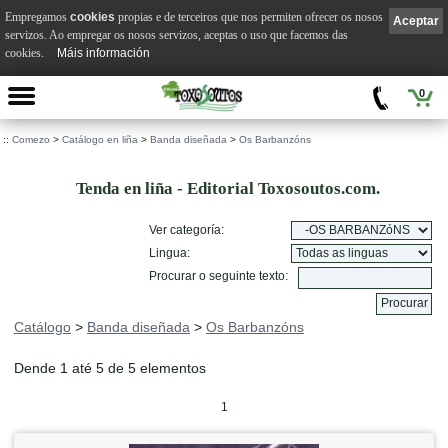
Empregamos
cookies
propias e de terceiros que nos permiten ofrecer os nosos
Aceptar
servizos. Ao empregar os nosos servizos, aceptas o uso que facemos das
cookies.
Máis información
0
::
Comezo
>
Catálogo en liña
>
Banda diseñada
>
Os Barbanzóns
Tenda en liña - Editorial Toxosoutos.com.
Ver categoría:
Lingua:
Procurar o seguinte texto:
Catálogo
>
Banda diseñada
>
Os Barbanzóns
Dende 1 até 5 de 5 elementos
1