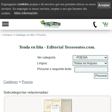
Empregamos
cookies
propias e de terceiros que nos permiten ofrecer os nosos
Aceptar
servizos. Ao empregar os nosos servizos, aceptas o uso que facemos das
cookies.
Máis información
0
::
Comezo
>
Catálogo en liña
>
Poesía
Tenda en liña - Editorial Toxosoutos.com.
Ver categoría:
Lingua:
Procurar o seguinte texto:
Catálogo
>
Poesía
Subcategorías relacionadas: