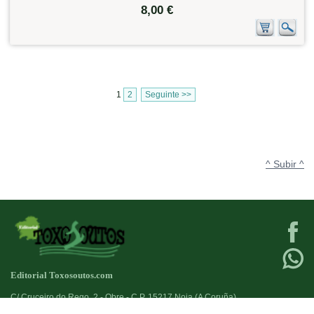
8,00 €
1
2
Seguinte >>
^ Subir ^
Editorial Toxosoutos.com
C/ Cruceiro do Rego, 2 - Obre - C.P. 15217 Noia (A Coruña)
Tlf:
623 384 776
+34