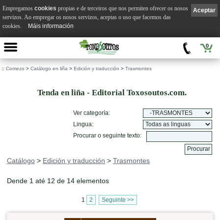
Empregamos
cookies
propias e de terceiros que nos permiten ofrecer os nosos
Aceptar
servizos. Ao empregar os nosos servizos, aceptas o uso que facemos das
cookies.
Máis información
0
::
Comezo
>
Catálogo en liña
>
Edición y traducción
>
Trasmontes
Tenda en liña - Editorial Toxosoutos.com.
Ver categoría:
Lingua:
Procurar o seguinte texto:
Catálogo
>
Edición y traducción
>
Trasmontes
Dende 1 até 12 de 14 elementos
1
2
Seguinte >>