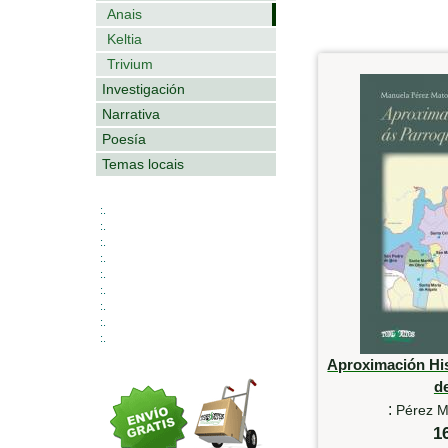
Anais
Keltia
Trivium
Investigación
Narrativa
Poesía
Temas locais
:.
:.
:.
:.
:.
:.
:.
:.
:.
Aproximación His
d
:
Pérez M
1