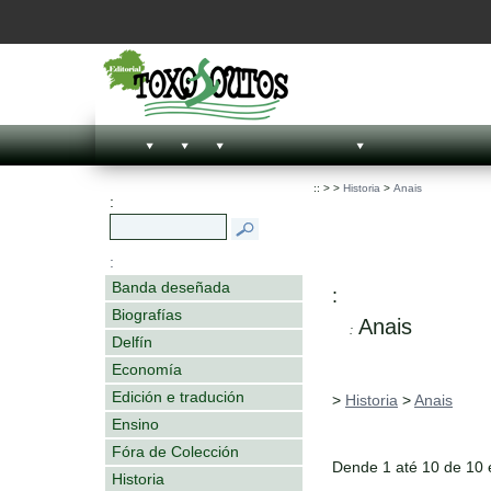
::
>
>
Historia
>
Anais
:
:
Banda deseñada
:
Biografías
Anais
:
Delfín
Economía
Edición e tradución
>
Historia
>
Anais
Ensino
Fóra de Colección
Dende 1 até 10 de 10
Historia