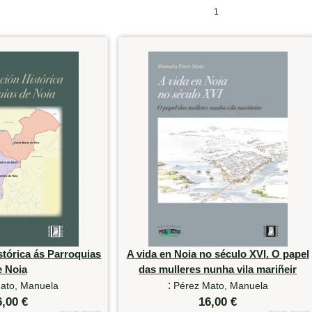
1
tórica ás Parroquias
A vida en Noia no século XVI. O papel
e Noia
das mulleres nunha vila mariñeir
:
ato, Manuela
Pérez Mato, Manuela
6,00 €
16,00 €