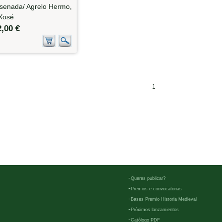
senada/ Agrelo Hermo,
Xosé
2,00 €
1
-
Queres publicar?
-
Premios e convocatorias
-
Bases Premio Historia Medieval
-
Próximos lanzamientos
-
Católogo PDF