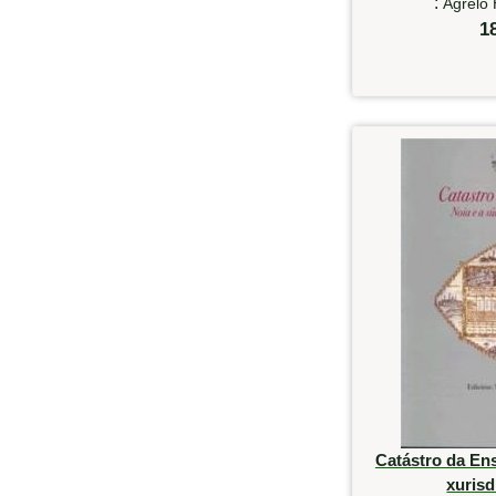
:
Agrelo
1
Catástro da En
xurisd