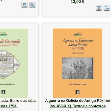
13,00 €
nada. Boiro e as súas
A guerra na Galicia do Antigo Réxime
sías 1753.
(ss. XVI-XIX). Textos e contextos