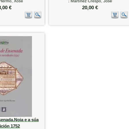
:
 Hermo, Xosé
Martínez Crespo, José
8,00 €
20,00 €
senada.Noia e a súa
ición 1752