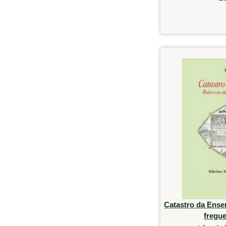
Catastro da Ense
fregue