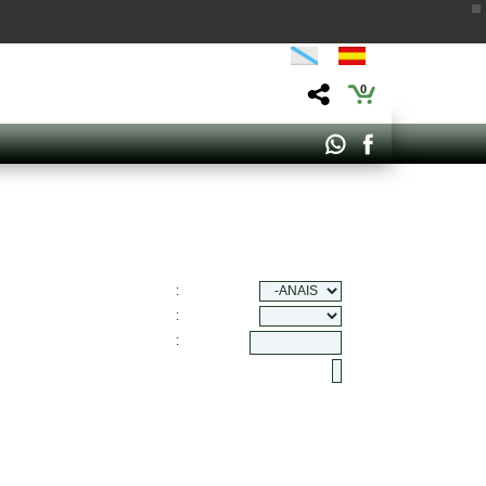
0
:
:
: