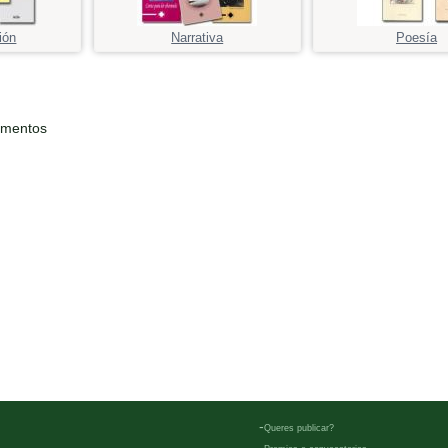
ión
Narrativa
Poesía
ementos
-
Queres publicar?
-