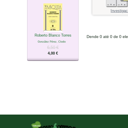
Investigac
Roberto Blanco Torres
Dende 0 até 0 de 0 el
González Pérez, Clodio
6,50 €
4,00 €