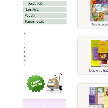
Investigación
Narrativa
Poesía
Temas locais
Banda dese
:.
:.
:.
:.
:.
:.
:.
:.
:.
Edición e tra
>