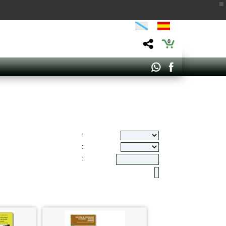
0
:
:
: