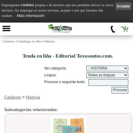
Empregamos
cookies
propias e de terceiros que nos permiten ofrecer os nosos
Aceptar
servizos. Ao empregar os nosos servizos, aceptas o uso que facemos das
cookies.
Máis información
0
::
Comezo
>
Catálogo en liña
>
Historia
Tenda en liña - Editorial Toxosoutos.com.
Ver categoría:
Lingua:
Procurar o seguinte texto:
Catálogo
>
Historia
Subcategorías relacionadas: