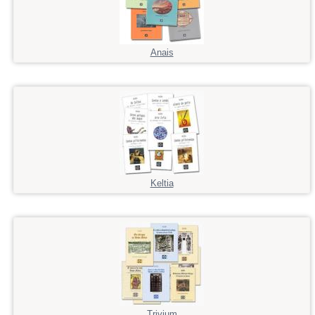
Anais
Keltia
Trivium