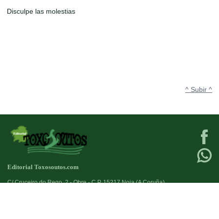
Disculpe las molestias
^ Subir ^
Editorial Toxosoutos.com
C/ Cruceiro do Rego, 2 - Obre - C.P. 15217 Noia (A Coruña)
Tlf:
623 384 776
+34
Fax:
981821690
+34
Diseño web:->
kantaronet - Diseño de páginas web en Galicia