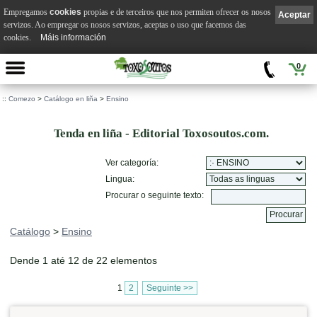
Empregamos
cookies
propias e de terceiros que nos permiten ofrecer os nosos
Aceptar
servizos. Ao empregar os nosos servizos, aceptas o uso que facemos das
cookies.
Máis información
0
::
Comezo
>
Catálogo en liña
>
Ensino
Tenda en liña - Editorial Toxosoutos.com.
Ver categoría:
Lingua:
Procurar o seguinte texto:
Catálogo
>
Ensino
Dende 1 até 12 de 22 elementos
1
2
Seguinte >>