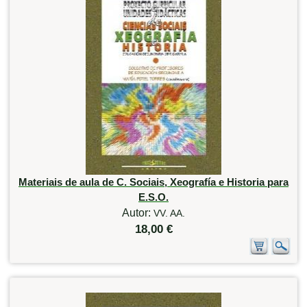
Materiais de aula de C. Sociais, Xeografía e Historia para
E.S.O.
Autor:
VV. AA.
18,00 €