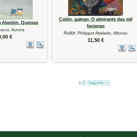
Colón, galego. O almirante das mil
 Abeijón. Queixas
facianas
arco, Aurora
Autor:
Philippot Abeledo, Alfonso
0,00 €
11,50 €
1
2
Seguinte >>