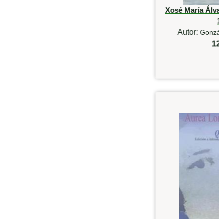
Xosé María Álv
Autor:
Gonzá
1