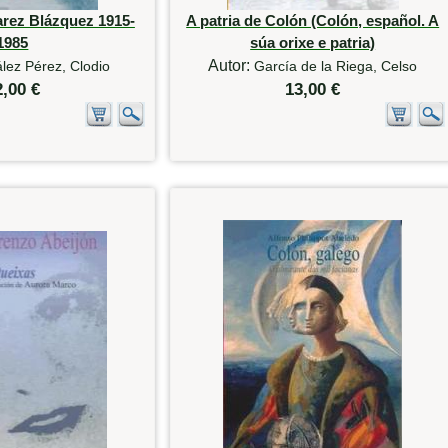
arez Blázquez 1915-
A patria de Colón (Colón, español. A
1985
súa orixe e patria)
Autor:
lez Pérez, Clodio
García de la Riega, Celso
2,00 €
13,00 €