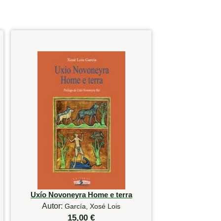
Uxío Novoneyra Home e terra
Autor:
García, Xosé Lois
15,00 €