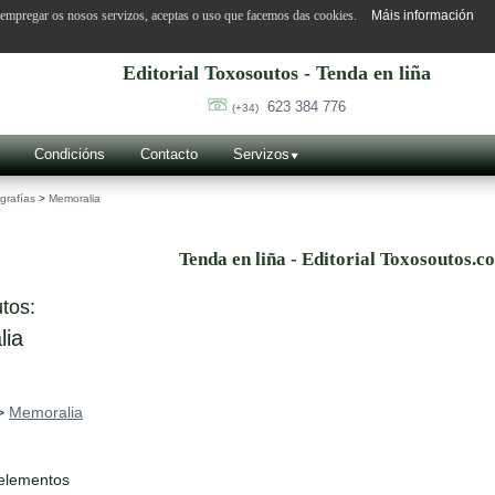
o empregar os nosos servizos, aceptas o uso que facemos das cookies.
Máis información
Editorial Toxosoutos - Tenda en liña
623 384 776
(+34)
Condicións
Contacto
Servizos
grafías
>
Memoralia
Tenda en liña - Editorial Toxosoutos.c
tos:
ia
>
Memoralia
 elementos