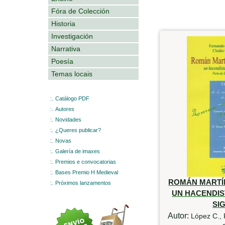
Fóra de Colección
Historia
Investigación
Narrativa
Poesía
Temas locais
:.
Catálogo PDF
:.
Autores
:.
Novidades
:.
¿Queres publicar?
:.
Novas
:.
Galería de imaxes
:.
Premios e convocatorias
:.
Bases Premio H Medieval
ROMÁN MARTÍ
:.
Próximos lanzamentos
UN HACENDIS
SIG
Autor:
López C., 