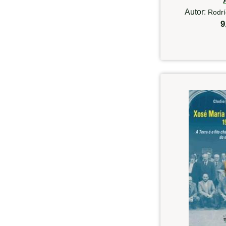
Autor:
Rodrí
9