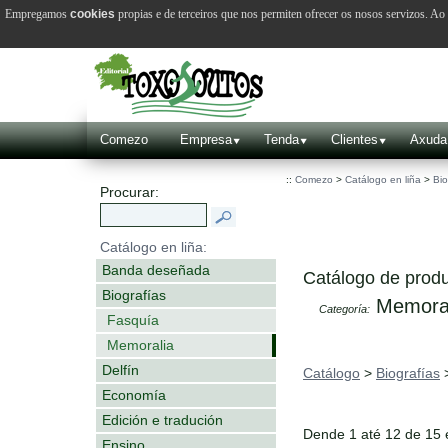
Empregamos
cookies
propias e de terceiros que nos permiten ofrecer os nosos servizos. A
Comezo
Empresa
Tenda
Clientes
Axuda
::
Comezo
>
Catálogo en liña
>
Bio
Procurar:
Catálogo en liña:
Banda deseñada
Catálogo de produ
Biografías
Memoral
Categoría:
Fasquía
Memoralia
Delfín
Catálogo
>
Biografías
Economía
Edición e tradución
Dende 1 até 12 de 15
Ensino