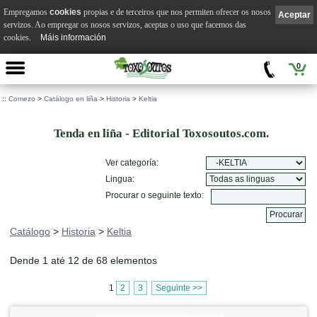
Empregamos
cookies
propias e de terceiros que nos permiten ofrecer os nosos
Aceptar
servizos. Ao empregar os nosos servizos, aceptas o uso que facemos das
cookies.
Máis información
0
::
Comezo
>
Catálogo en liña
>
Historia
>
Keltia
Tenda en liña - Editorial Toxosoutos.com.
Ver categoría:
Lingua:
Procurar o seguinte texto:
Catálogo
>
Historia
>
Keltia
Dende 1 até 12 de 68 elementos
1
2
3
Seguinte >>