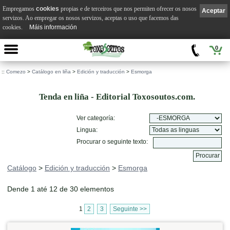
Empregamos
cookies
propias e de terceiros que nos permiten ofrecer os nosos
Aceptar
servizos. Ao empregar os nosos servizos, aceptas o uso que facemos das
cookies.
Máis información
0
::
Comezo
>
Catálogo en liña
>
Edición y traducción
>
Esmorga
Tenda en liña - Editorial Toxosoutos.com.
Ver categoría:
Lingua:
Procurar o seguinte texto:
Catálogo
>
Edición y traducción
>
Esmorga
Dende 1 até 12 de 30 elementos
1
2
3
Seguinte >>