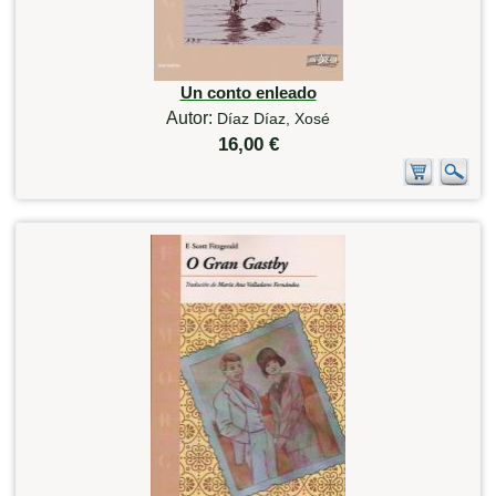
Un conto enleado
Autor:
Díaz Díaz, Xosé
16,00 €