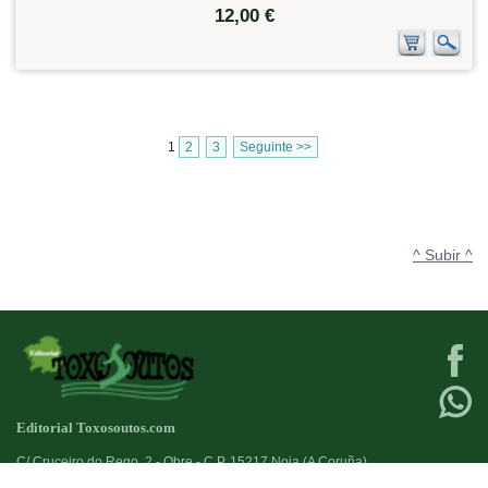
12,00 €
1
2
3
Seguinte >>
^ Subir ^
Editorial Toxosoutos.com
C/ Cruceiro do Rego, 2 - Obre - C.P. 15217 Noia (A Coruña)
Tlf:
623 384 776
+34