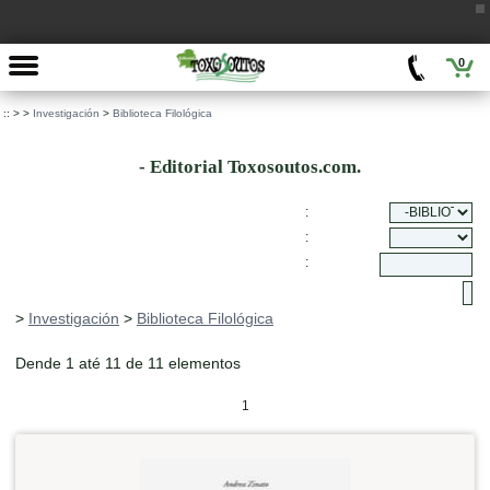
0
::
>
>
Investigación
>
Biblioteca Filológica
- Editorial Toxosoutos.com.
:
:
:
>
Investigación
>
Biblioteca Filológica
Dende 1 até 11 de 11 elementos
1