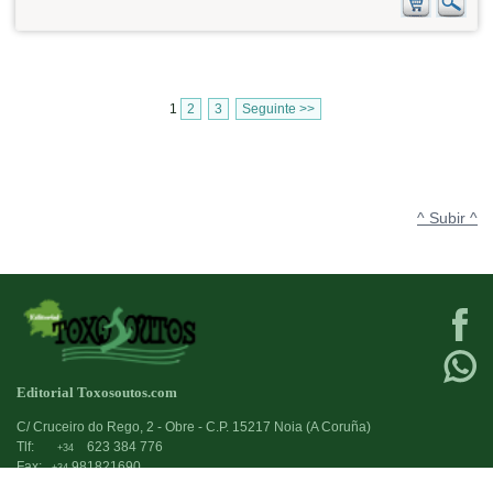
1
2
3
Seguinte >>
^ Subir ^
Editorial Toxosoutos.com
C/ Cruceiro do Rego, 2 - Obre - C.P. 15217 Noia (A Coruña)
Tlf:
623 384 776
+34
Fax:
981821690
+34