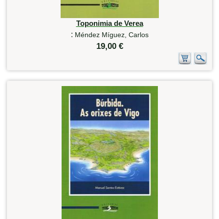
Toponimia de Verea
:
Méndez Míguez, Carlos
19,00 €