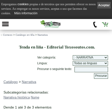
Empregamos
cookies
propias e de terceiros que nos permiten ofrecer os nosos
Aceptar
servizos. Ao empregar os nosos servizos, aceptas o uso que facemos das
cookies.
Máis información
0
::
Comezo
>
Catálogo en liña
>
Narrativa
Tenda en liña - Editorial Toxosoutos.com.
Ver categoría:
Lingua:
Procurar o seguinte texto:
Catálogo
>
Narrativa
Subcategorías relacionadas:
Narrativa histórica
Nume
Dende 1 até 3 de 3 elementos