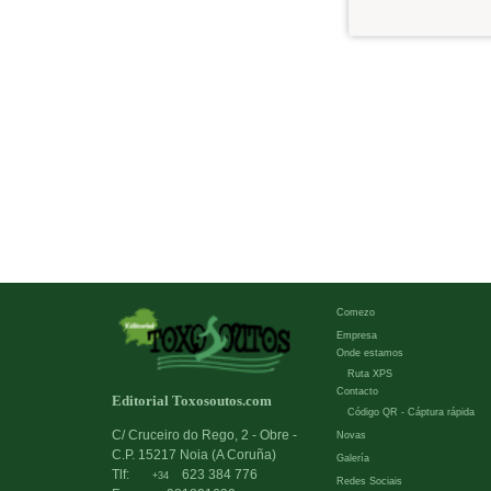
Comezo
Empresa
Onde estamos
Ruta XPS
Contacto
Editorial Toxosoutos.com
Código QR - Cáptura rápida
C/ Cruceiro do Rego, 2 - Obre -
Novas
C.P. 15217 Noia (A Coruña)
Galería
Tlf:
623 384 776
+34
Redes Sociais