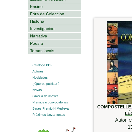
Ensino
Fóra de Colección
Historia
Investigación
Narrativa
Poesía
Temas locais
:.
Catálogo PDF
:.
Autores
:.
Novidades
:.
¿Queres publicar?
:.
Novas
:.
Galería de imaxes
:.
Premios e convocatorias
COMPOSTELLE. 
:.
Bases Premio H Medieval
LÉ
:.
Próximos lanzamentos
Autor:
C
1