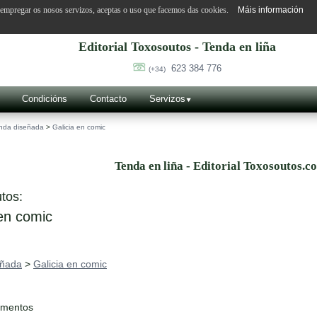
o empregar os nosos servizos, aceptas o uso que facemos das cookies.
Máis información
Editorial Toxosoutos - Tenda en liña
623 384 776
(+34)
Condicións
Contacto
Servizos
nda diseñada
>
Galicia en comic
Tenda en liña - Editorial Toxosoutos.c
tos:
en comic
eñada
>
Galicia en comic
ementos