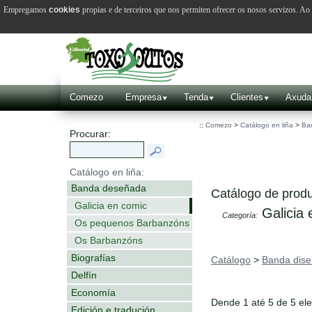
Empregamos
cookies
propias e de terceiros que nos permiten ofrecer os nosos servizos. A
Comezo
Empresa
Tenda
Clientes
Axuda
::
Comezo
>
Catálogo en liña
>
Ba
Procurar:
Catálogo en liña:
Banda deseñada
Catálogo de produ
Galicia en comic
Galicia 
Categoría:
Os pequenos Barbanzóns
Os Barbanzóns
Biografías
Catálogo
>
Banda dis
Delfín
Economía
Dende 1 até 5 de 5 el
Edición e tradución