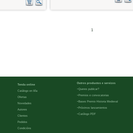
1
Outros productos e servizos
Tenda online
-
Queres publicar?
Catálogo en liña
-
Premios e convocatorias
Ofertas
-
Bases Premio Historia Medieval
Novedades
-
Próximos lanzamientos
Autores
-
Católogo PDF
Clientes
Pedidos
Condicións