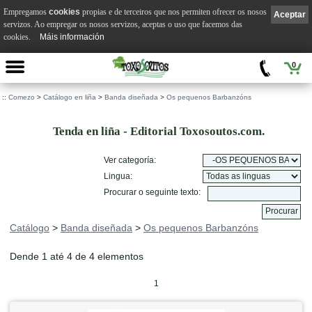
Empregamos
cookies
propias e de terceiros que nos permiten ofrecer os nosos
Aceptar
servizos. Ao empregar os nosos servizos, aceptas o uso que facemos das
cookies.
Máis información
0
::
Comezo
>
Catálogo en liña
>
Banda diseñada
>
Os pequenos Barbanzóns
Tenda en liña - Editorial Toxosoutos.com.
Ver categoría:
Lingua:
Procurar o seguinte texto:
Catálogo
>
Banda diseñada
>
Os pequenos Barbanzóns
Dende 1 até 4 de 4 elementos
1