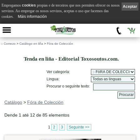
Empregamos
cookies
propias e de terceiros que nos permiten ofrecer os nosos
Aceptar
servizos. Ao empregar os nosos servizos, aceptas o uso que facemos das
cookies.
Máis información
0
::
Comezo
>
Catálogo en liña
>
Fóra de Colección
Tenda en liña - Editorial Toxosoutos.com.
Ver categoría:
Lingua:
Procurar o seguinte texto:
Catálogo
>
Fóra de Colección
Dende 1 até 12 de 85 elementos
1
2
3
Seguinte >>