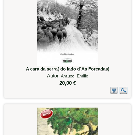
A cara da serra( do lado d´As Forcadas)
Autor:
Araúxo, Emilio
20,00 €