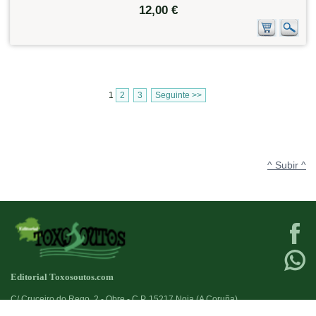
12,00 €
1
2
3
Seguinte >>
^ Subir ^
Editorial Toxosoutos.com
C/ Cruceiro do Rego, 2 - Obre - C.P. 15217 Noia (A Coruña)
Tlf:
623 384 776
+34