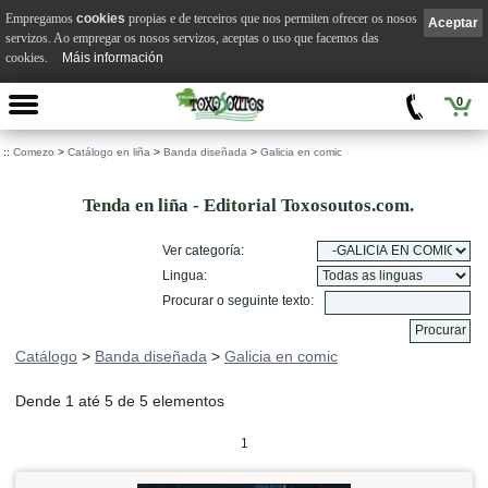
Empregamos
cookies
propias e de terceiros que nos permiten ofrecer os nosos
Aceptar
servizos. Ao empregar os nosos servizos, aceptas o uso que facemos das
cookies.
Máis información
0
::
Comezo
>
Catálogo en liña
>
Banda diseñada
>
Galicia en comic
Tenda en liña - Editorial Toxosoutos.com.
Ver categoría:
Lingua:
Procurar o seguinte texto:
Catálogo
>
Banda diseñada
>
Galicia en comic
Dende 1 até 5 de 5 elementos
1