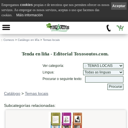
Empregamos
cookies
propias e de terceiros que nos permiten ofrecer os nosos
Aceptar
servizos. Ao empregar os nosos servizos, aceptas o uso que facemos das
cookies.
Máis información
0
::
Comezo
>
Catálogo en liña
>
Temas locais
Tenda en liña - Editorial Toxosoutos.com.
Ver categoría:
Lingua:
Procurar o seguinte texto:
Catálogo
>
Temas locais
Subcategorías relacionadas: