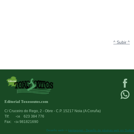
^ Subir ^
Editorial Toxosoutos.com
C/ Cruceiro do Rego, 2 - Obre - C.P. 15217 Noia (A Coruña)
Tlf:
623 384 776
+34
Fax:
981821690
+34
Deseño web:->
kantaronet - Deseño de páxinas web en Galicia