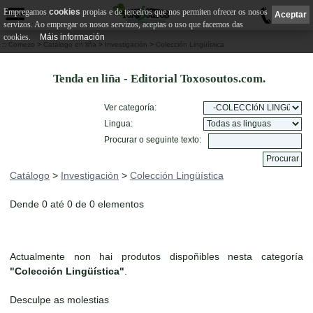
Empregamos
cookies
propias e de terceiros que nos permiten ofrecer os nosos
0
Aceptar
servizos. Ao empregar os nosos servizos, aceptas o uso que facemos das
cookies.
Máis información
::
Comezo
>
Catálogo en liña
>
Investigación
>
Colección Lingüística
Tenda en liña - Editorial Toxosoutos.com.
Ver categoría:
Lingua:
Procurar o seguinte texto:
Catálogo
>
Investigación
>
Colección Lingüística
Dende 0 até 0 de 0 elementos
Actualmente non hai produtos dispoñibles nesta categoría
"Colección Lingüística"
.
Desculpe as molestias