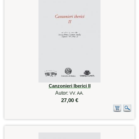
Canzonieri Iberici II
Autor:
VV. AA.
27,00 €