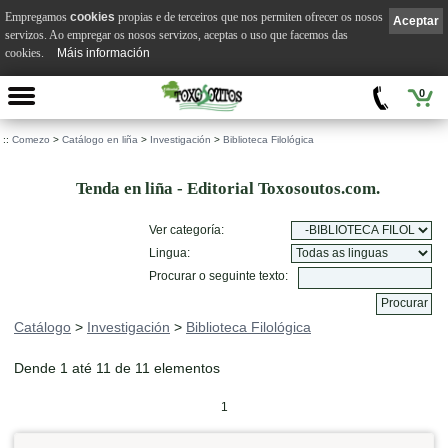
Empregamos
cookies
propias e de terceiros que nos permiten ofrecer os nosos
Aceptar
servizos. Ao empregar os nosos servizos, aceptas o uso que facemos das
cookies.
Máis información
0
::
Comezo
>
Catálogo en liña
>
Investigación
>
Biblioteca Filológica
Tenda en liña - Editorial Toxosoutos.com.
Ver categoría:
Lingua:
Procurar o seguinte texto:
Catálogo
>
Investigación
>
Biblioteca Filológica
Dende 1 até 11 de 11 elementos
1