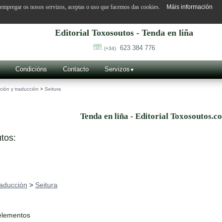
o empregar os nosos servizos, aceptas o uso que facemos das cookies.
Máis información
Editorial Toxosoutos - Tenda en liña
623 384 776
(+34)
Condicións
Contacto
Servizos
ción y traducción
>
Seitura
Tenda en liña - Editorial Toxosoutos.c
tos:
raducción
>
Seitura
elementos