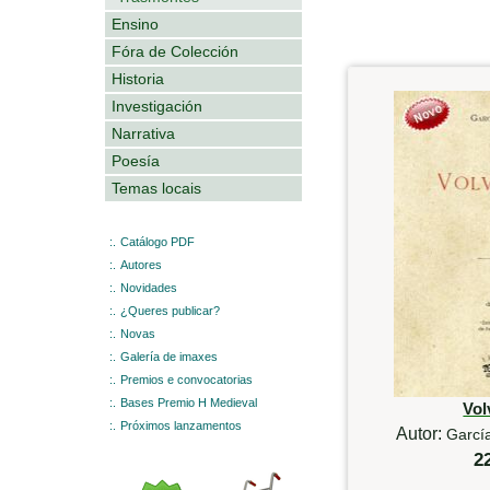
Ensino
Fóra de Colección
Historia
Investigación
Narrativa
Poesía
Temas locais
:.
Catálogo PDF
:.
Autores
:.
Novidades
:.
¿Queres publicar?
:.
Novas
:.
Galería de imaxes
:.
Premios e convocatorias
:.
Bases Premio H Medieval
Vol
:.
Próximos lanzamentos
Autor:
García
2