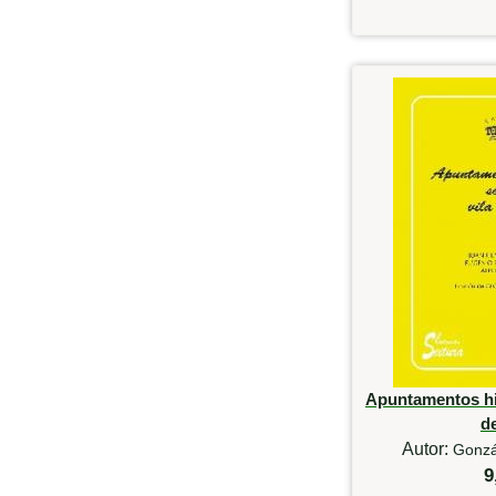
Apuntamentos his
d
Autor:
Gonzá
9