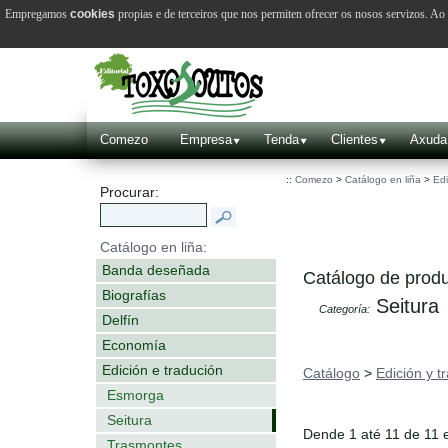
Empregamos
cookies
propias e de terceiros que nos permiten ofrecer os nosos servizos. A
Comezo
Empresa
Tenda
Clientes
Axuda
::
Comezo
>
Catálogo en liña
>
Edi
Procurar:
Catálogo en liña:
Banda deseñada
Catálogo de produ
Biografías
Seitura
Categoría:
Delfín
Economía
Edición e tradución
Catálogo
>
Edición y t
Esmorga
Seitura
Dende 1 até 11 de 11 
Trasmontes