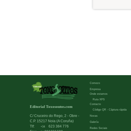
Comezo
Empresa
Onde estamos
Ruta XPS
Contacto
Editorial Toxosoutos.com
Código QR - Cáptura rápida
C/ Cruceiro do Rego, 2 - Obre -
Novas
C.P. 15217 Noia (A Coruña)
Galería
Tlf:
623 384 776
+34
Redes Sociais