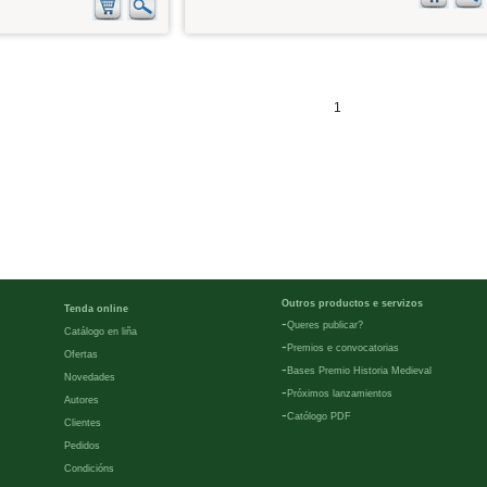
1
Outros productos e servizos
Tenda online
-
Queres publicar?
Catálogo en liña
-
Premios e convocatorias
Ofertas
-
Bases Premio Historia Medieval
Novedades
-
Próximos lanzamientos
Autores
-
Católogo PDF
Clientes
Pedidos
Condicións