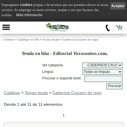
Empregamos
cookies
propias e de terceiros que nos permiten ofrecer os nosos
Aceptar
servizos. Ao empregar os nosos servizos, aceptas o uso que facemos das
cookies.
Máis información
0
::
Comezo
>
Catálogo en liña
>
Temas locais
>
Cadernos Cruceiro do rego
Tenda en liña - Editorial Toxosoutos.com.
Ver categoría:
Lingua:
Procurar o seguinte texto:
Catálogo
>
Temas locais
>
Cadernos Cruceiro do rego
Dende 1 até 11 de 11 elementos
1