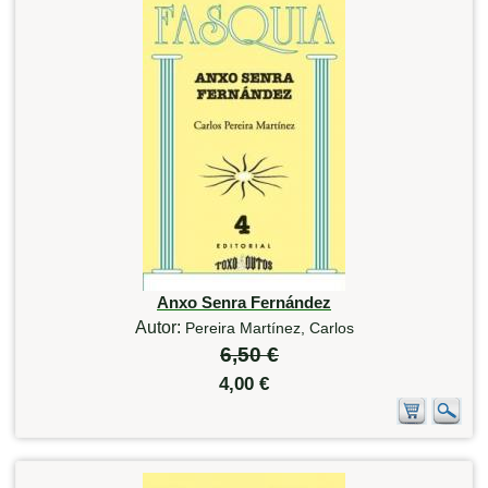
Anxo Senra Fernández
Autor:
Pereira Martínez, Carlos
6,50 €
4,00 €