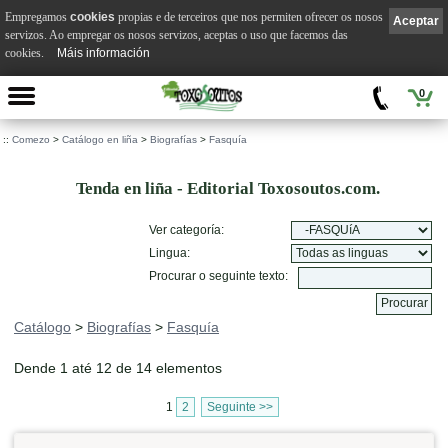
Empregamos
cookies
propias e de terceiros que nos permiten ofrecer os nosos
Aceptar
servizos. Ao empregar os nosos servizos, aceptas o uso que facemos das
cookies.
Máis información
0
::
Comezo
>
Catálogo en liña
>
Biografías
>
Fasquía
Tenda en liña - Editorial Toxosoutos.com.
Ver categoría:
Lingua:
Procurar o seguinte texto:
Catálogo
>
Biografías
>
Fasquía
Dende 1 até 12 de 14 elementos
1
2
Seguinte >>