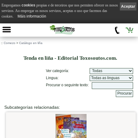
Empregamos
cookies
propias e de terceiros que nos permiten ofrecer os nosos
Aceptar
servizos. Ao empregar os nosos servizos, aceptas o uso que facemos das
cookies.
Máis información
0
::
Comezo
>
Catálogo en liña
Tenda en liña - Editorial Toxosoutos.com.
Ver categoría:
Lingua:
Procurar o seguinte texto:
Subcategorías relacionadas: