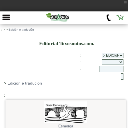
0
::
>
>
Edición e tradución
- Editorial Toxosoutos.com.
:
:
:
>
Edición e tradución
:
Esmorga